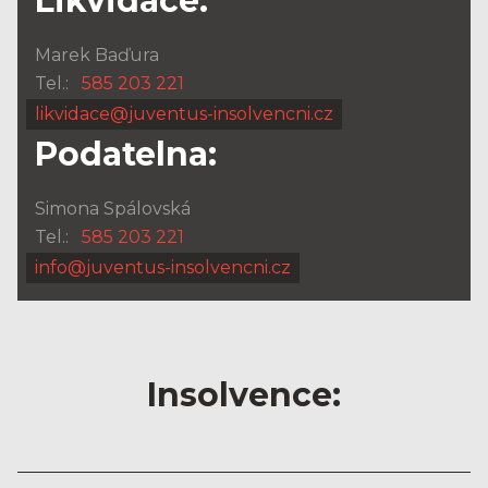
Likvidace:
Marek Baďura
Tel.:
585 203 221
likvidace@juventus-insolvencni.cz
Podatelna:
Simona Spálovská
Tel.:
585 203 221
info@juventus-insolvencni.cz
Insolvence: