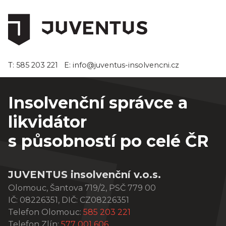
Přejít
k
hlavnímu
obsahu
T: 585 203 221
E: info@juventus-insolvencni.cz
Insolvenční správce a
likvidátor
s působností po celé ČR
JUVENTUS insolvenční v.o.s.
Olomouc, Šantova 719/2, PSČ 779 00
IČ: 08226351, DIČ: CZ08226351
Telefon Olomouc:
585 203 221
Telefon Zlín:
577 001 606