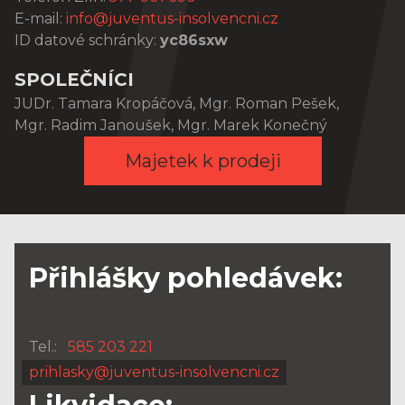
E-mail:
info@juventus-insolvencni.cz
ID datové schránky:
yc86sxw
SPOLEČNÍCI
JUDr. Tamara Kropáčová, Mgr. Roman Pešek,
Mgr. Radim Janoušek, Mgr. Marek Konečný
Majetek k prodeji
Přihlášky pohledávek:
Tel.:
585 203 221
prihlasky@juventus-insolvencni.cz